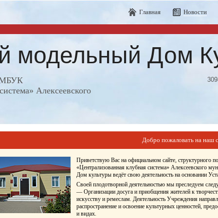
Главная
Новости
ий модельный Дом К
е МБУК
309
система» Алексеевского
Добро пожаловать на наш с
Приветствую Вас на официальном сайте, структурного 
«Централизованная клубная система» Алексеевского мун
Дом культуры ведёт свою деятельность на основании У
Своей плодотворной деятельностью мы преследуем след
— Организации досуга и приобщения жителей к творчест
искусству и ремеслам. Деятельность Учреждения направл
распространение и освоение культурных ценностей, пред
и видах.