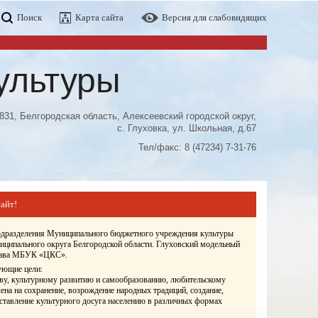
Поиск
Карта сайта
Версия для слабовидящих
ультуры
831, Белгородская область, Алексеевский городской округ,
с. Глуховка, ул. Школьная, д.67
Тел/факс: 8 (47234) 7-31-76
айт!
подразделения Муниципального бюджетного учреждения культуры
иципального округа Белгородской области. Глуховский модельный
става МБУК «ЦКС».
ующие цели:
ву, культурному развитию и самообразованию, любительскому
ена на сохранение, возрождение народных традиций, создание,
оставление культурного досуга населению в различных формах